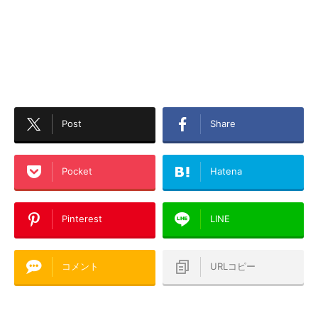
Post
Share
Pocket
Hatena
Pinterest
LINE
コメント
URLコピー