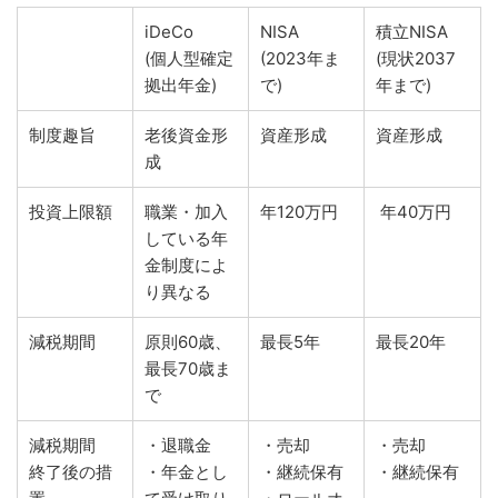
iDeCo
NISA
積立NISA
(個人型確定
(2023年ま
(現状2037
拠出年金)
で)
年まで)
制度趣旨
老後資金形
資産形成
資産形成
成
投資上限額
職業・加入
年120万円
年40万円
している年
金制度によ
り異なる
減税期間
原則60歳、
最長5年
最長20年
最長70歳ま
で
減税期間
・退職金
・売却
・売却
終了後の措
・年金とし
・継続保有
・継続保有