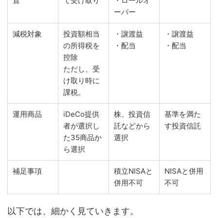
置
て受け取り
・ロールオ
ーバー
減税対象
投資額相当
・譲渡益
・譲渡益
の所得税を
・配当
・配当
控除
ただし、受
け取り時に
課税。
運用商品
iDeCo提供
株、投資信
基準を満た
者が選択し
託などから
す投資信託
た35商品か
選択
ら選択
補足事項
積立NISAと
NISAと併用
併用不可
不可
以下では、細かく見ていきます。