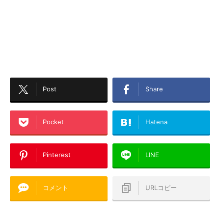
Post
Share
Pocket
Hatena
Pinterest
LINE
コメント
URLコピー