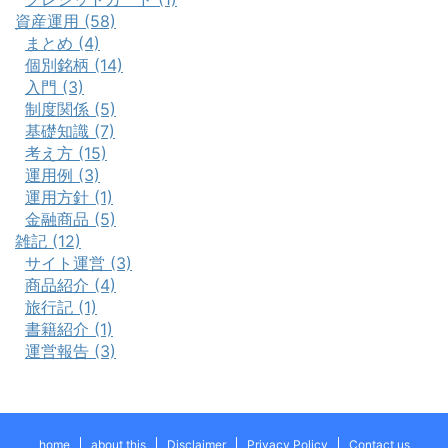
資産運用 (58)
まとめ (4)
個別銘柄 (14)
入門 (3)
制度関係 (5)
基礎知識 (7)
考え方 (15)
運用例 (3)
運用方針 (1)
金融商品 (5)
雑記 (12)
サイト運営 (3)
商品紹介 (4)
旅行記 (1)
書籍紹介 (1)
運営報告 (3)
home
about this
Disclaimer
Privacy Policy
Contact us